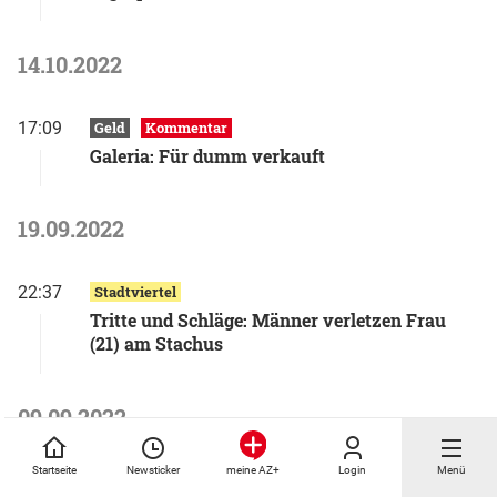
14.10.2022
17:09
Geld
Kommentar
Galeria: Für dumm verkauft
19.09.2022
22:37
Stadtviertel
Tritte und Schläge: Männer verletzen Frau
(21) am Stachus
09.09.2022
Startseite
Newsticker
Login
Menü
meine AZ+
11:40
München