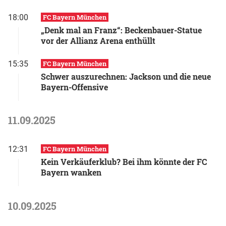
18:00
FC Bayern München
„Denk mal an Franz“: Beckenbauer-Statue
vor der Allianz Arena enthüllt
15:35
FC Bayern München
Schwer auszurechnen: Jackson und die neue
Bayern-Offensive
11.09.2025
12:31
FC Bayern München
Kein Verkäuferklub? Bei ihm könnte der FC
Bayern wanken
10.09.2025