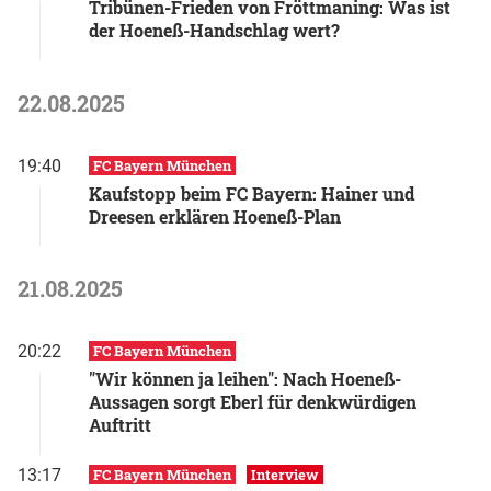
Tribünen-Frieden von Fröttmaning: Was ist
der Hoeneß-Handschlag wert?
22.08.2025
19:40
FC Bayern München
Kaufstopp beim FC Bayern: Hainer und
Dreesen erklären Hoeneß-Plan
21.08.2025
20:22
FC Bayern München
"Wir können ja leihen": Nach Hoeneß-
Aussagen sorgt Eberl für denkwürdigen
Auftritt
13:17
FC Bayern München
Interview