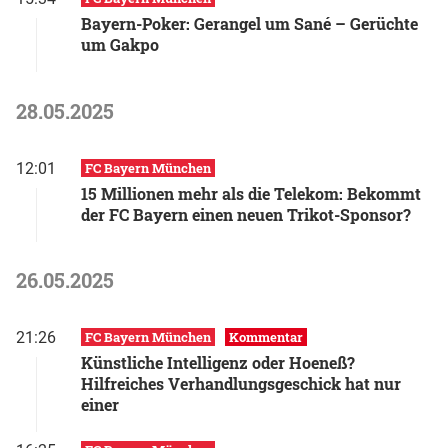
Bayern-Poker: Gerangel um Sané – Gerüchte
um Gakpo
28.05.2025
12:01
FC Bayern München
15 Millionen mehr als die Telekom: Bekommt
der FC Bayern einen neuen Trikot-Sponsor?
26.05.2025
21:26
FC Bayern München
Kommentar
Künstliche Intelligenz oder Hoeneß?
Hilfreiches Verhandlungsgeschick hat nur
einer