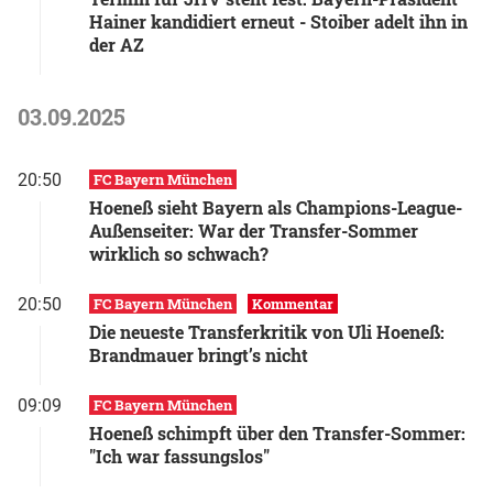
Hainer kandidiert erneut - Stoiber adelt ihn in
der AZ
03.09.2025
20:50
FC Bayern München
Hoeneß sieht Bayern als Champions-League-
Außenseiter: War der Transfer-Sommer
wirklich so schwach?
20:50
FC Bayern München
Kommentar
Die neueste Transferkritik von Uli Hoeneß:
Brandmauer bringt’s nicht
09:09
FC Bayern München
Hoeneß schimpft über den Transfer-Sommer:
"Ich war fassungslos"