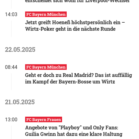
entscheidet sich wohl für Liverpool-Wechsel
14:03
FC Bayern München
Jetzt greift Hoeneß höchstpersönlich ein –
Wirtz-Poker geht in die nächste Runde
22.05.2025
08:44
FC Bayern München
Geht er doch zu Real Madrid? Das ist auffällig
im Kampf der Bayern-Bosse um Wirtz
21.05.2025
13:00
FC Bayern Frauen
Angebote von "Playboy" und Only Fans:
Guilia Gwinn hat dazu eine klare Haltung