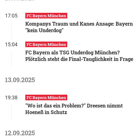
17:05
FC Bayern München
Kompanys Traum und Kanes Ansage: Bayern
"kein Underdog"
15:04
FC Bayern München
FC Bayern als TSG Underdog München?
Plötzlich steht die Final-Tauglichkeit in Frage
13.09.2025
19:38
FC Bayern München
"Wo ist das ein Problem?" Dreesen nimmt
Hoeneß in Schutz
12.09.2025