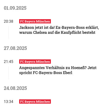
01.09.2025
20:38
FC Bayern München
Jackson jetzt ist da! Ex-Bayern-Boss erklärt,
warum Chelsea auf die Kaufpflicht besteht
27.08.2025
21:45
FC Bayern München
Angespanntes Verhältnis zu Hoeneß? Jetzt
spricht FC-Bayern-Boss Eberl
24.08.2025
13:34
FC Bayern München