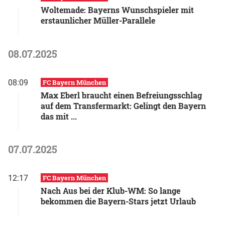
Woltemade: Bayerns Wunschspieler mit
erstaunlicher Müller-Parallele
08.07.2025
08:09
FC Bayern München
Max Eberl braucht einen Befreiungsschlag
auf dem Transfermarkt: Gelingt den Bayern
das mit ...
07.07.2025
12:17
FC Bayern München
Nach Aus bei der Klub-WM: So lange
bekommen die Bayern-Stars jetzt Urlaub