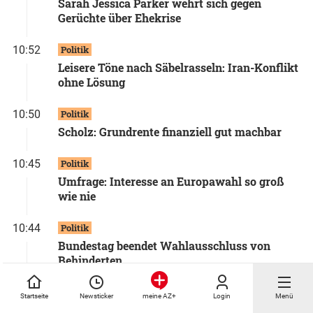
Sarah Jessica Parker wehrt sich gegen
Gerüchte über Ehekrise
10:52
Politik
Leisere Töne nach Säbelrasseln: Iran-Konflikt
ohne Lösung
10:50
Politik
Scholz: Grundrente finanziell gut machbar
10:45
Politik
Umfrage: Interesse an Europawahl so groß
wie nie
10:44
Politik
Bundestag beendet Wahlausschluss von
Behinderten
10:44
Sport
Startseite
Newsticker
Login
Menü
meine AZ+
Spannender Endspurt um die Europacup-