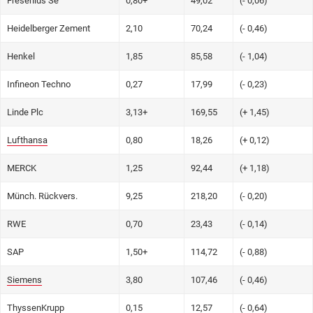
Fresenius Se
0,80+
49,02
(- 0,06)
Heidelberger Zement
2,10
70,24
(- 0,46)
Henkel
1,85
85,58
(- 1,04)
Infineon Techno
0,27
17,99
(- 0,23)
Linde Plc
3,13+
169,55
(+ 1,45)
Lufthansa
0,80
18,26
(+ 0,12)
MERCK
1,25
92,44
(+ 1,18)
Münch. Rückvers.
9,25
218,20
(- 0,20)
RWE
0,70
23,43
(- 0,14)
SAP
1,50+
114,72
(- 0,88)
Siemens
3,80
107,46
(- 0,46)
ThyssenKrupp
0,15
12,57
(- 0,64)