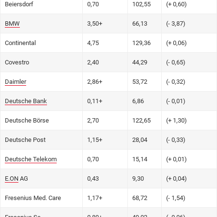
Beiersdorf
0,70
102,55
(+ 0,60)
BMW
3,50+
66,13
(- 3,87)
Continental
4,75
129,36
(+ 0,06)
Covestro
2,40
44,29
(- 0,65)
Daimler
2,86+
53,72
(- 0,32)
Deutsche Bank
0,11+
6,86
(- 0,01)
Deutsche Börse
2,70
122,65
(+ 1,30)
Deutsche Post
1,15+
28,04
(- 0,33)
Deutsche Telekom
0,70
15,14
(+ 0,01)
E.ON
AG
0,43
9,30
(+ 0,04)
Fresenius Med. Care
1,17+
68,72
(- 1,54)