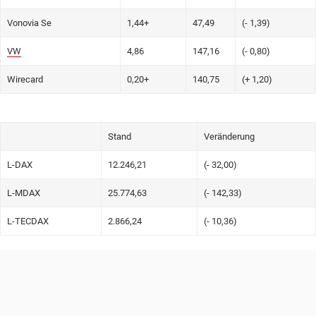
Vonovia Se
1,44+
47,49
(- 1,39)
VW
4,86
147,16
(- 0,80)
Wirecard
0,20+
140,75
(+ 1,20)
Stand
Veränderung
L-DAX
12.246,21
(- 32,00)
L-MDAX
25.774,63
(- 142,33)
L-TECDAX
2.866,24
(- 10,36)