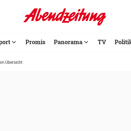
port
Promis
Panorama
TV
Politi
um Übersicht