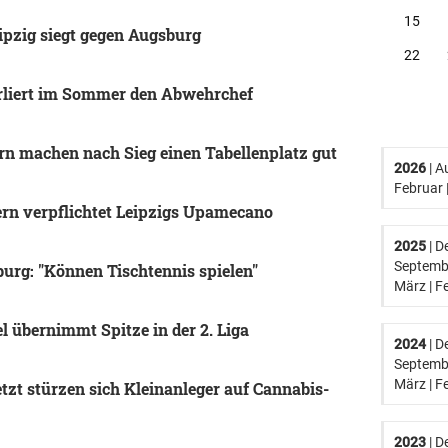
15
ipzig siegt gegen Augsburg
22
erliert im Sommer den Abwehrchef
rn machen nach Sieg einen Tabellenplatz gut
2026
|
A
Februar
ern verpflichtet Leipzigs Upamecano
2025
|
D
Septemb
urg: "Können Tischtennis spielen"
März
|
F
l übernimmt Spitze in der 2. Liga
2024
|
D
Septemb
März
|
F
zt stürzen sich Kleinanleger auf Cannabis-
2023
|
D