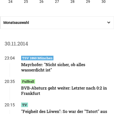
24
25
26
27
28
29
30
Monatsauswahl
30.11.2014
23:04
TSV 1860 München
Mayrhofer: "Nicht sicher, ob alles
wasserdicht ist"
20:35
Fußball
BVB-Absturz geht weiter: Letzter nach 0:2 in
Frankfurt
20:15
TV
"Feigheit des Löwen": So war der "Tatort" aus