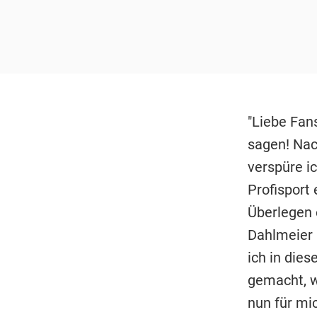
"Liebe Fans
sagen! Nac
verspüre i
Profisport
Überlegen 
Dahlmeier a
ich in die
gemacht, w
nun für mic