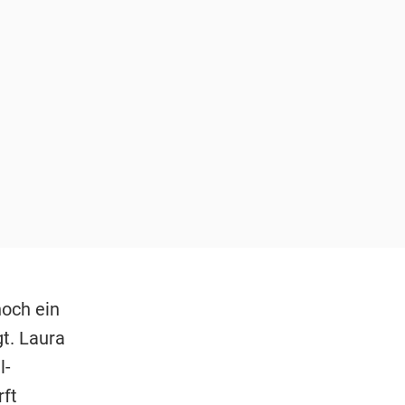
noch ein
gt. Laura
l-
rft