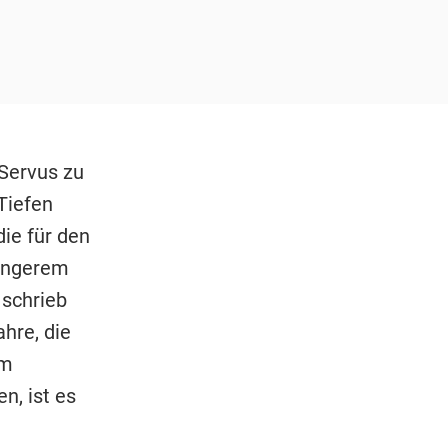
 Servus zu
Tiefen
ie für den
längerem
 schrieb
ahre, die
em
n, ist es