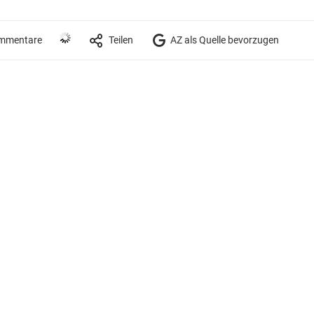
mmentare
Teilen
AZ als Quelle bevorzugen