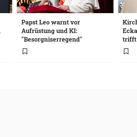
Papst Leo warnt vor
Kirc
m
Aufrüstung und KI:
Ecka
"Besorgniserregend"
triff