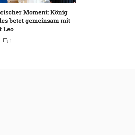
orischer Moment: König
les betet gemeinsam mit
t Leo
1