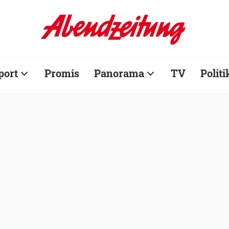
port
Promis
Panorama
TV
Politi