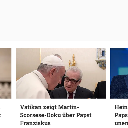
n
Vatikan zeigt Martin-
Hein
t
Scorsese-Doku über Papst
Paps
Franziskus
unen