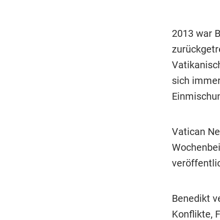
2013 war B
zurückgetr
Vatikanisc
sich immer
Einmischun
Vatican New
Wochenbeil
veröffentli
Benedikt v
Konflikte, 