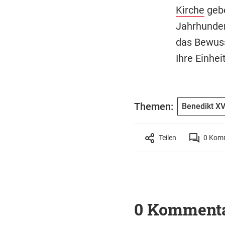
Kirche
gebe
Jahrhunder
das Bewuss
Ihre Einhei
Themen:
Benedikt XV
Teilen
0
Komm
0 Komment