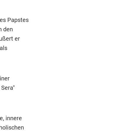
des Papstes
n den
ußert er
als
iner
 Sera"
e, innere
holischen