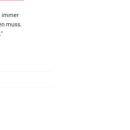
t immer
ben muss.
"