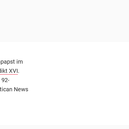
npapst im
ikt XVI
.
 92-
atican News