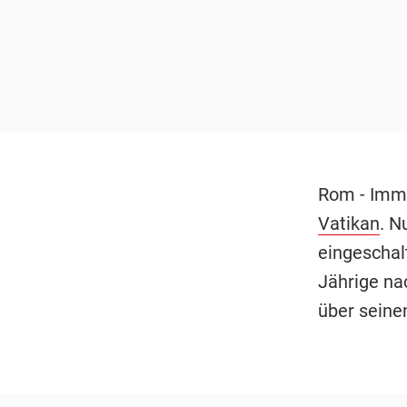
Rom - Imme
Vatikan
. N
eingeschalt
Jährige na
über seine