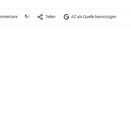
mmentare
Teilen
AZ als Quelle bevorzugen