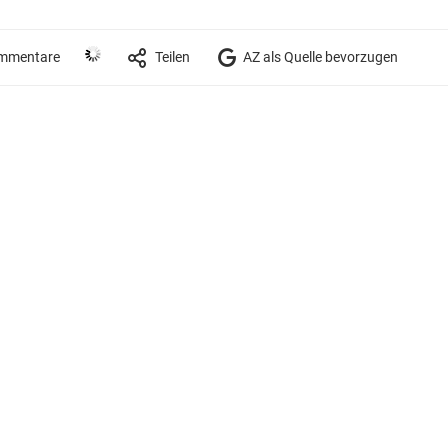
mmentare
Teilen
AZ als Quelle bevorzugen