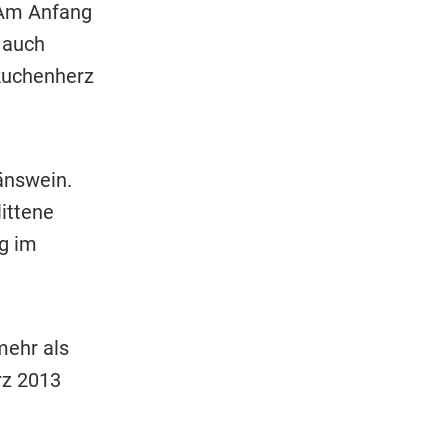
 Am Anfang
 auch
kuchenherz
änswein.
littene
ig im
mehr als
rz 2013