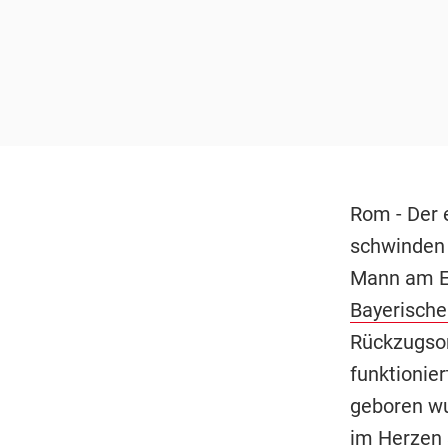
Rom - Der 
schwinden u
Mann am En
Bayerisch
Rückzugso
funktionier
geboren wu
im Herzen 