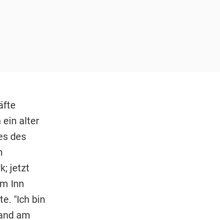
äfte
ein alter
es des
m
; jetzt
am Inn
e. "Ich bin
Land am