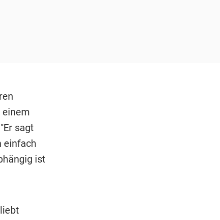
ren
n einem
"Er sagt
h einfach
bhängig ist
liebt