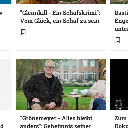
w
"Glennkill - Ein Schafskrimi":
Bast
Vom Glück, ein Schaf zu sein
Enge
unte
"Grönemeyer - Alles bleibt
Zum 
nd
anders": Geheimnis seiner
Doku