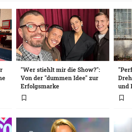
r
"Wer stiehlt mir die Show?":
"Per
ne
Von der "dummen Idee" zur
Dreh
Erfolgsmarke
und 