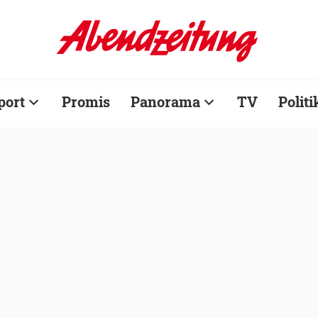
port
Promis
Panorama
TV
Politi