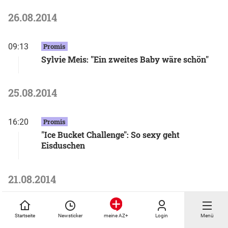
26.08.2014
09:13
Promis
Sylvie Meis: "Ein zweites Baby wäre schön"
25.08.2014
16:20
Promis
"Ice Bucket Challenge": So sexy geht
Eisduschen
21.08.2014
14:36
Promis
Startseite
Newsticker
Login
Menü
meine AZ+
"Ice Bucket Challenge": Verschwenderische