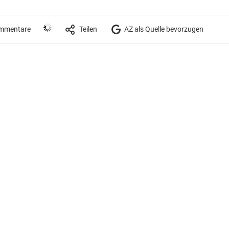
mmentare
Teilen
AZ als Quelle bevorzugen