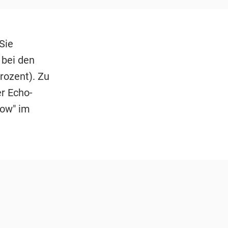
Sie
 bei den
rozent). Zu
r Echo-
how" im