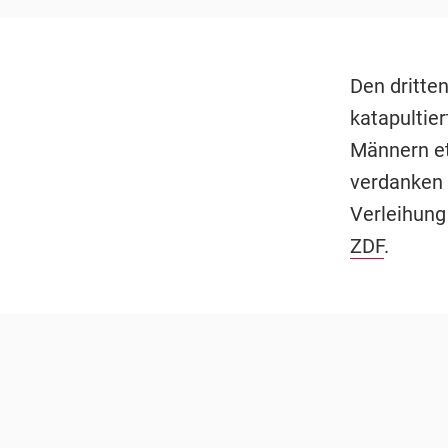
Den dritte
katapultier
Männern et
verdanken 
Verleihung
ZDF
.