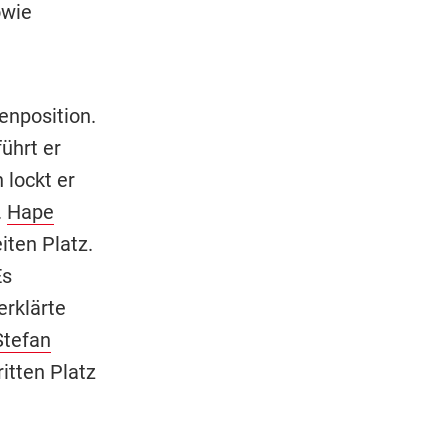
owie
enposition.
ührt er
 lockt er
.
Hape
ten Platz.
Es
erklärte
Stefan
itten Platz