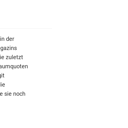
in der
agazins
ie zuletzt
Traumquoten
it
ie
e sie noch