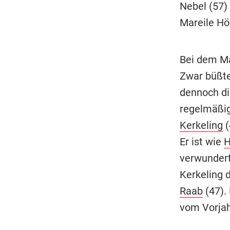
Nebel (57)
Mareile Hö
Bei dem Mä
Zwar büßte
dennoch die
regelmäßig
Kerkeling
(
Er ist wie
H
verwundert
Kerkeling 
Raab
(47). 
vom Vorjah