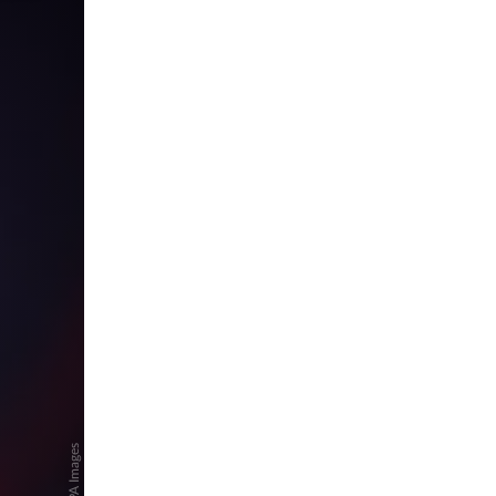
pringen
pringen