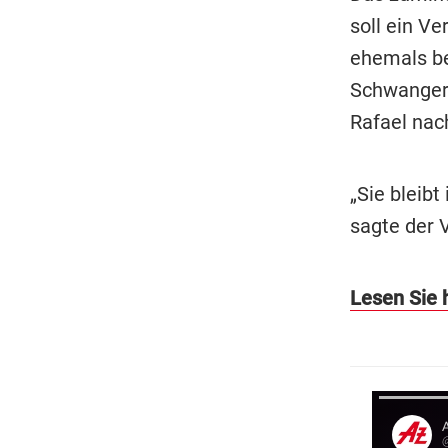
soll ein V
ehemals be
Schwangers
Rafael nach
„Sie bleibt
sagte der V
Lesen Sie h