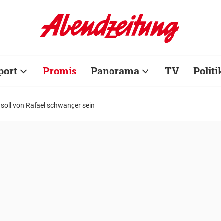
port
Promis
Panorama
TV
Politi
soll von Rafael schwanger sein