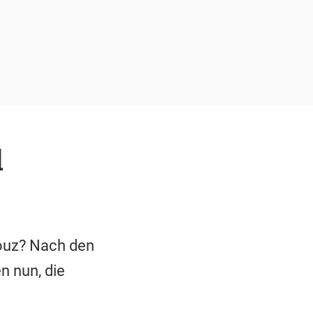
l
rouz? Nach den
 nun, die