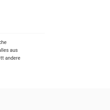
che
lles aus
tt andere