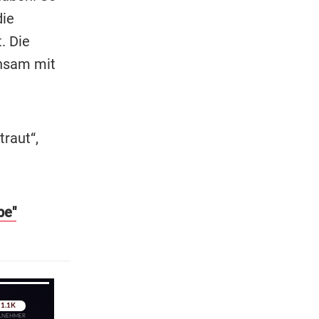
die
. Die
insam mit
traut“,
be"