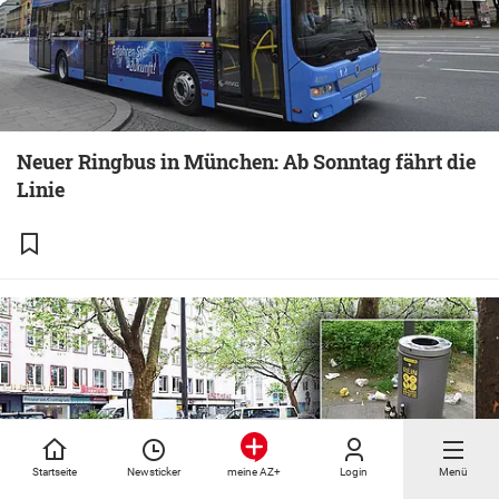
Neuer Ringbus in München: Ab Sonntag fährt die
Linie
Startseite
Newsticker
Login
Menü
meine AZ+