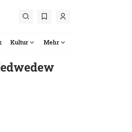
k
Kultur
Mehr
 Medwedew