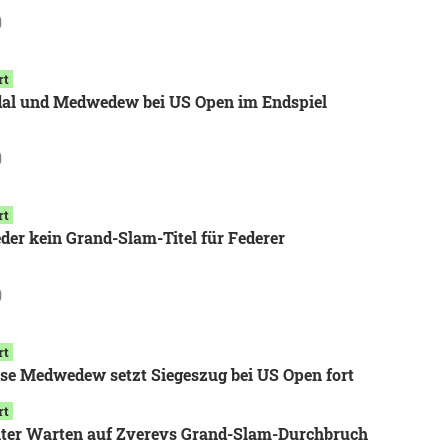
9
rt
al und Medwedew bei US Open im Endspiel
9
rt
der kein Grand-Slam-Titel für Federer
9
rt
se Medwedew setzt Siegeszug bei US Open fort
rt
ter Warten auf Zverevs Grand-Slam-Durchbruch