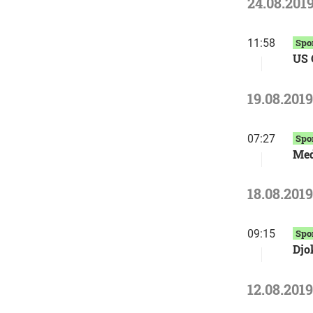
24.08.201
11:58
Spo
US 
19.08.2019
07:27
Spo
Med
18.08.2019
09:15
Spo
Djo
12.08.2019