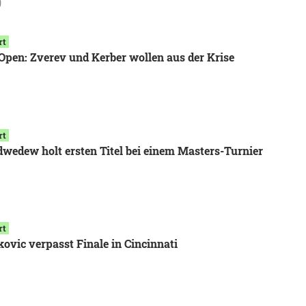
9
rt
Open: Zverev und Kerber wollen aus der Krise
rt
wedew holt ersten Titel bei einem Masters-Turnier
rt
kovic verpasst Finale in Cincinnati