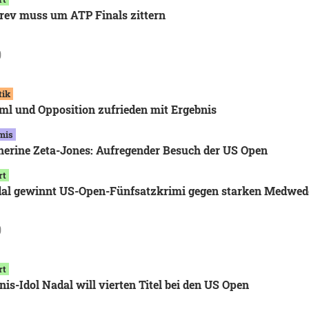
rev muss um ATP Finals zittern
9
tik
ml und Opposition zufrieden mit Ergebnis
mis
herine Zeta-Jones: Aufregender Besuch der US Open
rt
al gewinnt US-Open-Fünfsatzkrimi gegen starken Medwe
9
rt
nis-Idol Nadal will vierten Titel bei den US Open