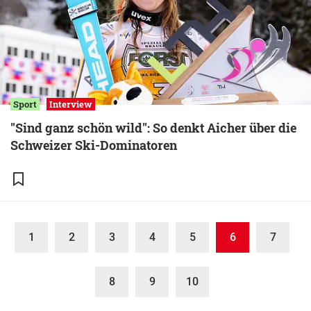
Sport
Interview
"Sind ganz schön wild": So denkt Aicher über die
Schweizer Ski-Dominatoren
1
2
3
4
5
6
7
8
9
10