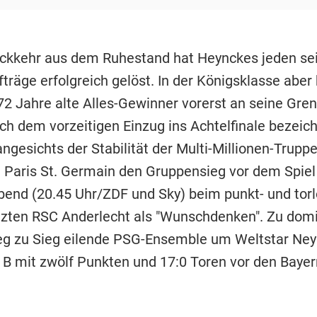
ückkehr aus dem Ruhestand hat Heynckes jeden sei
träge erfolgreich gelöst. In der Königsklasse aber
 72 Jahre alte Alles-Gewinner vorerst an seine Gre
ch dem vorzeitigen Einzug ins Achtelfinale bezeic
ngesichts der Stabilität der Multi-Millionen-Trupp
 Paris St. Germain den Gruppensieg vor dem Spie
end (20.45 Uhr/ZDF und Sky) beim punkt- und torlo
tzten RSC Anderlecht als "Wunschdenken". Zu domi
eg zu Sieg eilende PSG-Ensemble um Weltstar Ney
 B mit zwölf Punkten und 17:0 Toren vor den Bayer