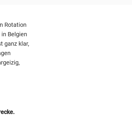
n Rotation
 in Belgien
t ganz klar,
agen
rgeizig,
recke.