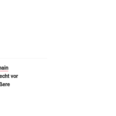
main
cht vor
ößere