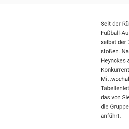
Seit der R
Fußball-Auf
selbst der
stoßen. Na
Heynckes a
Konkurrent
Mittwochab
Tabellenle
das von Si
die Gruppe
anführt.