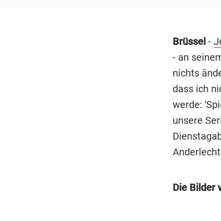
Brüssel
-
J
- an seine
nichts ände
dass ich 
werde: 'Spi
unsere Ser
Dienstagab
Anderlecht
Die Bilder 