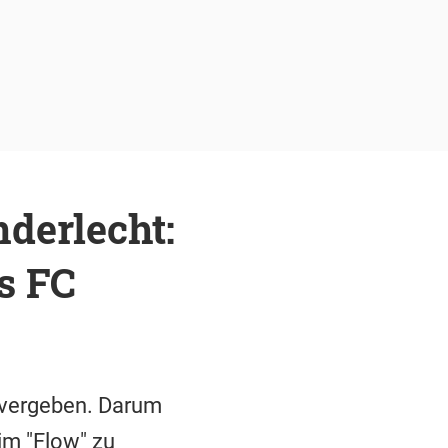
derlecht:
s FC
n vergeben. Darum
im "Flow" zu