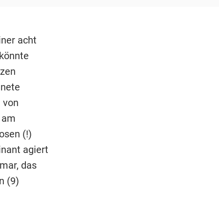
ner acht
 könnte
nzen
hnete
e von
l am
sen (!)
nant agiert
mar, das
n (9)