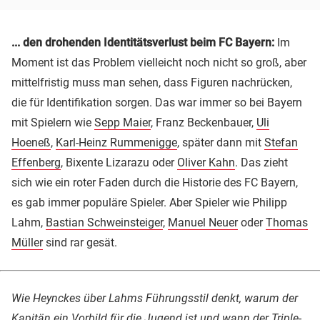
... den drohenden Identitätsverlust beim FC Bayern:
Im
Moment ist das Problem vielleicht noch nicht so groß, aber
mittelfristig muss man sehen, dass Figuren nachrücken,
die für Identifikation sorgen. Das war immer so bei Bayern
mit Spielern wie
Sepp Maier
, Franz Beckenbauer,
Uli
Hoeneß
,
Karl-Heinz Rummenigge
, später dann mit
Stefan
Effenberg
, Bixente Lizarazu oder
Oliver Kahn
. Das zieht
sich wie ein roter Faden durch die Historie des FC Bayern,
es gab immer populäre Spieler. Aber Spieler wie Philipp
Lahm,
Bastian Schweinsteiger
,
Manuel Neuer
oder
Thomas
Müller
sind rar gesät.
Wie Heynckes über Lahms Führungsstil denkt, warum der
Kapitän ein Vorbild für die Jugend ist und wann der Triple-