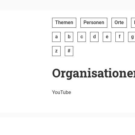
Themen
Personen
Orte
a
b
c
d
e
f
g
z
#
Organisatione
YouTube