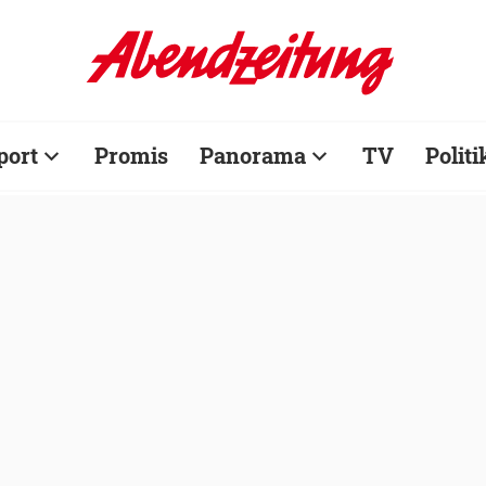
port
Promis
Panorama
TV
Politi