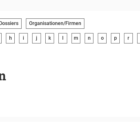
Dossiers
Organisationen/Firmen
h
i
j
k
l
m
n
o
p
r
n