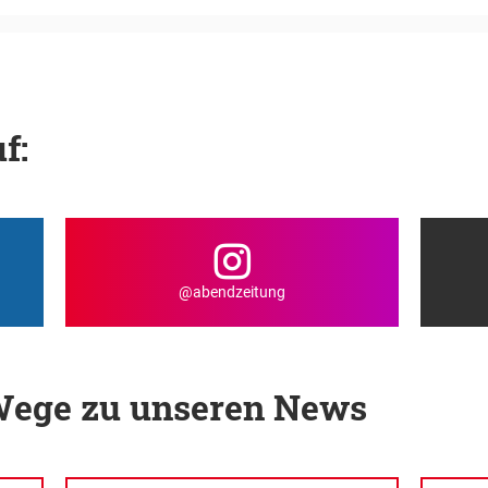
f:
@abendzeitung
 Wege zu unseren News