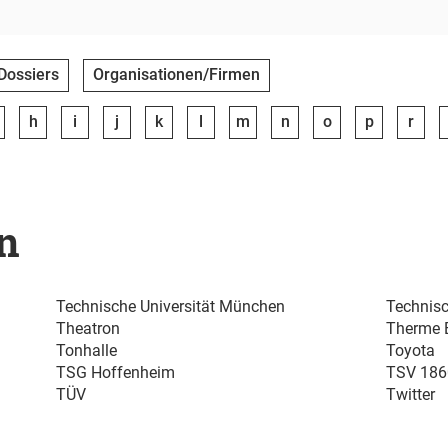
Dossiers
Organisationen/Firmen
h
i
j
k
l
m
n
o
p
r
n
Technische Universität München
Technisc
Theatron
Therme 
Tonhalle
Toyota
TSG Hoffenheim
TSV 186
TÜV
Twitter