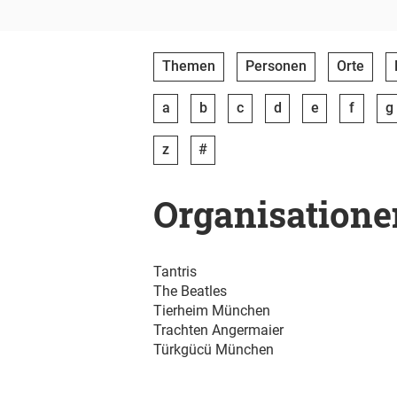
Themen
Personen
Orte
a
b
c
d
e
f
g
z
#
Organisatione
Tantris
The Beatles
Tierheim München
Trachten Angermaier
Türkgücü München