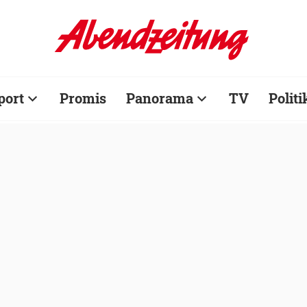
port
Promis
Panorama
TV
Politi