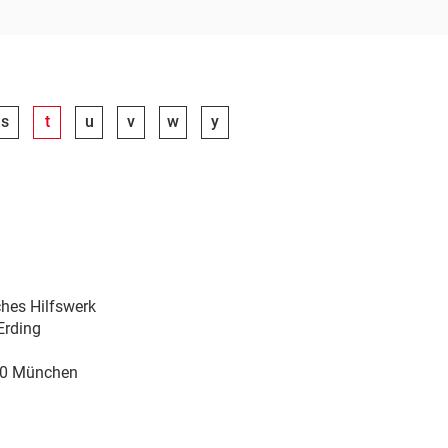
s
t
u
v
w
y
hes Hilfswerk
Erding
0 München