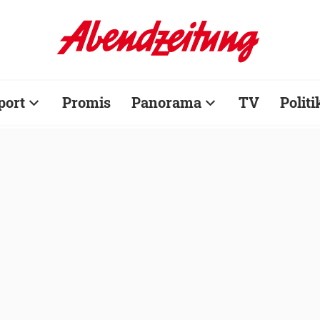
port
Promis
Panorama
TV
Politi