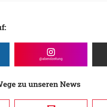
f:
@abendzeitung
 Wege zu unseren News