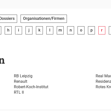
Dossiers
Organisationen/Firmen
h
i
j
k
l
m
n
o
p
r
n
RB Leipzig
Real Ma
Renault
Residenz
Robert-Koch-Institut
Rotes Kr
RTL II