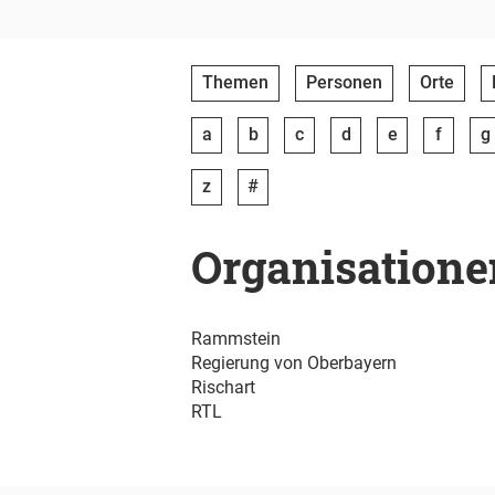
Themen
Personen
Orte
a
b
c
d
e
f
g
z
#
Organisatione
Rammstein
Regierung von Oberbayern
Rischart
RTL