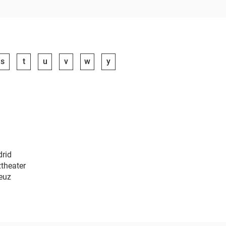
s
t
u
v
w
y
drid
theater
euz