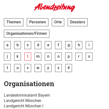
Themen
Personen
Orte
Dossiers
Organisationen/Firmen
a
b
c
d
e
f
g
h
i
j
k
l
m
n
o
p
r
s
t
u
v
w
y
z
#
Organisationen
Landeskriminalamt Bayern
Landgericht München
Landgericht München I