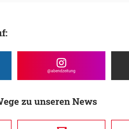
f:
@abendzeitung
 Wege zu unseren News