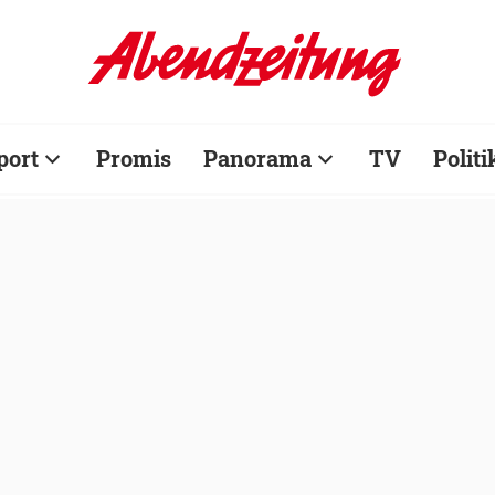
port
Promis
Panorama
TV
Politi