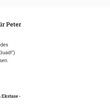
ür Peter
 des
Guad!")
sen.
n Ekstase -