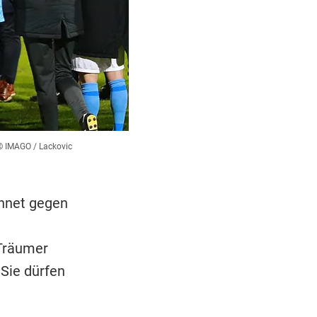
© IMAGO / Lackovic
chnet gegen
 Träumer
Sie dürfen