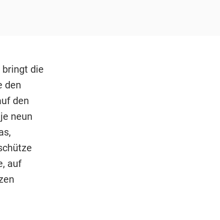
bringt die
e den
auf den
 je neun
as,
rschütze
, auf
tzen