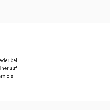
eder bei
lner auf
ern die