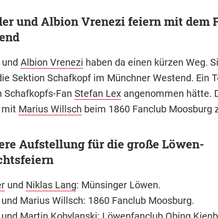
er und Albion Vrenezi feiern mit dem 
end
und
Albion Vrenezi
haben da einen kürzen Weg. S
ie Sektion Schafkopf im Münchner Westend. Ein T
h Schafkopfs-Fan
Stefan Lex
angenommen hätte. 
t mit
Marius Willsch
beim 1860 Fanclub Moosburg z
ere Aufstellung für die große Löwen-
htsfeiern
er
und
Niklas Lang
: Münsinger Löwen.
 und Marius Willsch: 1860 Fanclub Moosburg.
und
Martin Kobylanski
: Löwenfanclub Obing Kienb