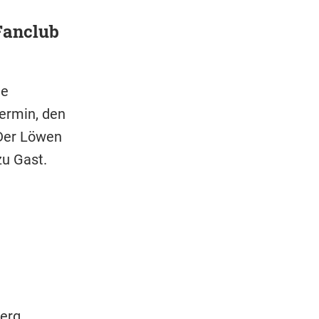
Fanclub
ie
ermin, den
Der Löwen
u Gast.
erg