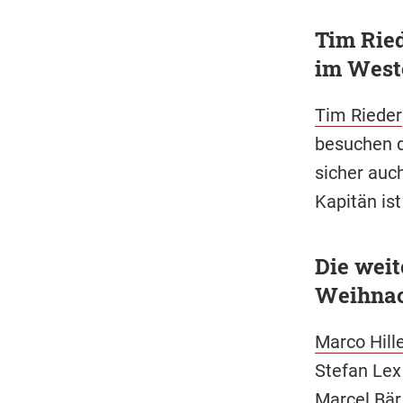
Tim Ried
im West
Tim Rieder
besuchen d
sicher auc
Kapitän is
Die weit
Weihnac
Marco Hill
Stefan Lex
Marcel Bär