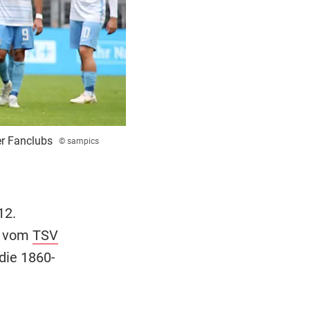
er Fanclubs
© sampics
12.
t vom
TSV
die 1860-