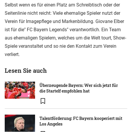
Selbst wenn es für einen Platz am Schreibtisch oder der
Seitenlinie nicht reicht: Viele ehemalige Spieler nutzt der
Verein für Imagepflege und Markenbildung. Giovane Elber
ist für die" FC Bayern Legends" verantwortlich. Ein Team
aus ehemaligen Spielern, welches um die Welt tourt, Show-
Spiele veranstaltet und so nie den Kontakt zum Verein
verliert.
Lesen Sie auch
Überzeugende Bayern: Wer sich jetzt für
die Startelf empfohlen hat
Talentförderung: FC Bayern kooperiert mit
Los Angeles