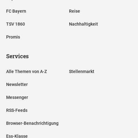
FC Bayern
Reise
TSV 1860
Nachhaltigkeit
Promis
Services
Alle Themen von A-Z
Stellenmarkt
Newsletter
Messenger
RSS-Feeds
Browser-Benachrichtigung
Ess-Klasse