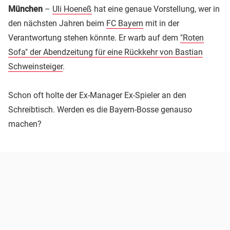
München
–
Uli Hoeneß
hat eine genaue Vorstellung, wer in
den nächsten Jahren beim
FC Bayern
mit in der
Verantwortung stehen könnte. Er warb auf dem
"Roten
Sofa" der Abendzeitung für eine Rückkehr von Bastian
Schweinsteiger
.
Schon oft holte der Ex-Manager Ex-Spieler an den
Schreibtisch. Werden es die Bayern-Bosse genauso
machen?