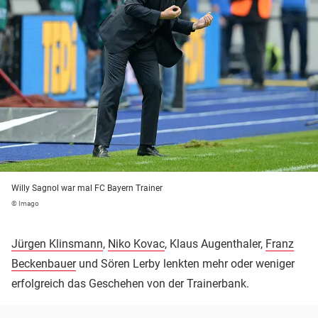
Willy Sagnol war mal FC Bayern Trainer
© Imago
Jürgen Klinsmann
,
Niko Kovac
, Klaus Augenthaler,
Franz
Beckenbauer
und Sören Lerby lenkten mehr oder weniger
erfolgreich das Geschehen von der Trainerbank.