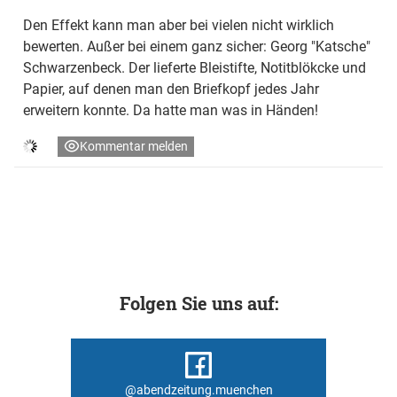
Den Effekt kann man aber bei vielen nicht wirklich
bewerten. Außer bei einem ganz sicher: Georg "Katsche"
Schwarzenbeck. Der lieferte Bleistifte, Notitblökcke und
Papier, auf denen man den Briefkopf jedes Jahr
erweitern konnte. Da hatte man was in Händen!
Kommentar melden
Folgen Sie uns auf:
@abendzeitung.muenchen