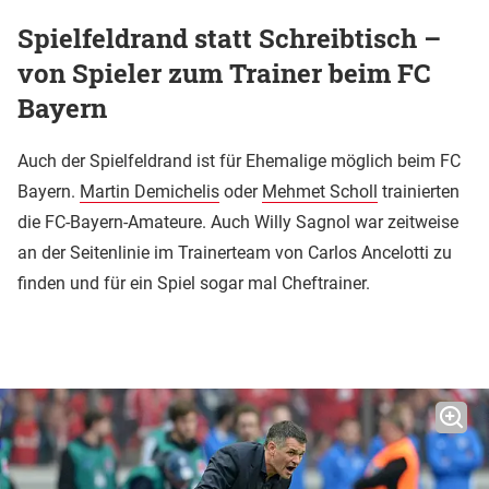
Spielfeldrand statt Schreibtisch –
von Spieler zum Trainer beim FC
Bayern
Auch der Spielfeldrand ist für Ehemalige möglich beim FC
Bayern.
Martin Demichelis
oder
Mehmet Scholl
trainierten
die FC-Bayern-Amateure. Auch Willy Sagnol war zeitweise
an der Seitenlinie im Trainerteam von Carlos Ancelotti zu
finden und für ein Spiel sogar mal Cheftrainer.