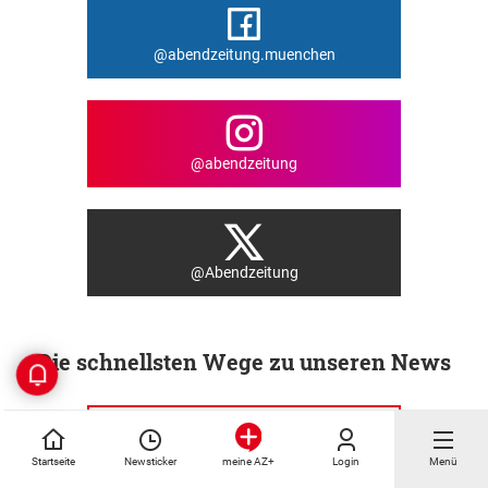
@abendzeitung.muenchen
@abendzeitung
@Abendzeitung
Die schnellsten Wege zu unseren News
Startseite
Newsticker
Login
Menü
meine AZ+
News per App