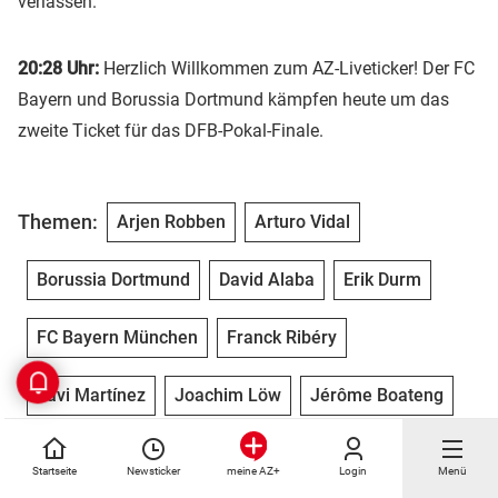
verlassen.
20:28 Uhr:
Herzlich Willkommen zum AZ-Liveticker! Der FC
Bayern und Borussia Dortmund kämpfen heute um das
zweite Ticket für das DFB-Pokal-Finale.
Themen:
Arjen Robben
Arturo Vidal
Borussia Dortmund
David Alaba
Erik Durm
FC Bayern München
Franck Ribéry
Javi Martínez
Joachim Löw
Jérôme Boateng
Marcel Schmelzer
Marco Reus
Mats Hummels
Startseite
Newsticker
Login
Menü
meine AZ+