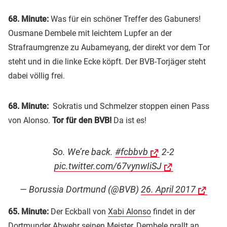
68. Minute:
Was für ein schöner Treffer des Gabuners!
Ousmane Dembele mit leichtem Lupfer an der
Strafraumgrenze zu Aubameyang, der direkt vor dem Tor
steht und in die linke Ecke köpft. Der BVB-Torjäger steht
dabei völlig frei.
68. Minute:
Sokratis und Schmelzer stoppen einen Pass
von Alonso.
Tor für den BVB!
Da ist es!
So. We’re back.
#fcbbvb
2-2
pic.twitter.com/67vynwIiSJ
— Borussia Dortmund (@BVB)
26. April 2017
65. Minute:
Der Eckball von
Xabi Alonso
findet in der
Dortmunder Abwehr seinen Meister, Dembele prallt an