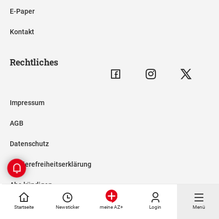
E-Paper
Kontakt
Rechtliches
Impressum
AGB
Datenschutz
Barrierefreiheitserklärung
Abo kündigen
Datenschutzeinstellungen
Startseite
Newsticker
Login
Menü
meine AZ+