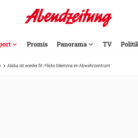
port
Promis
Panorama
TV
Politi
n
Alaba ist wieder fit: Flicks Dilemma im Abwehrzentrum