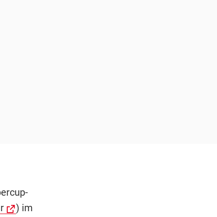
percup-
r
) im