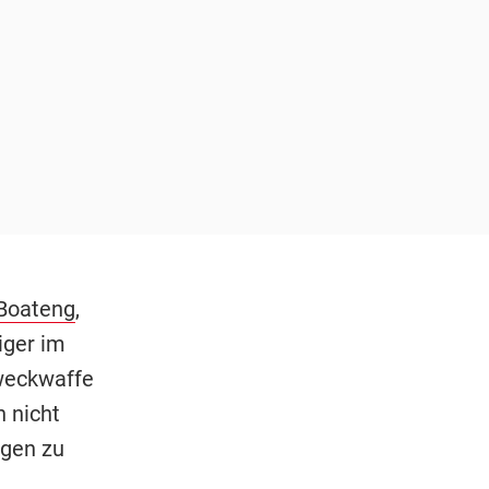
Boateng
,
iger im
zweckwaffe
 nicht
igen zu