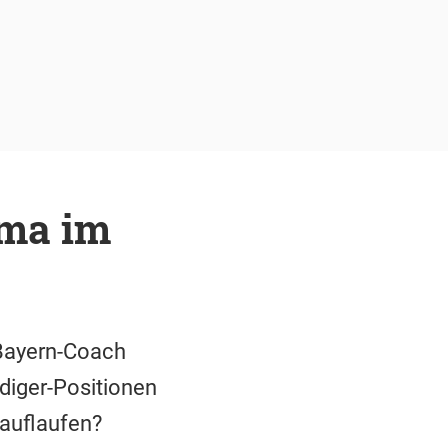
mma im
 Bayern-Coach
idiger-Positionen
auflaufen?