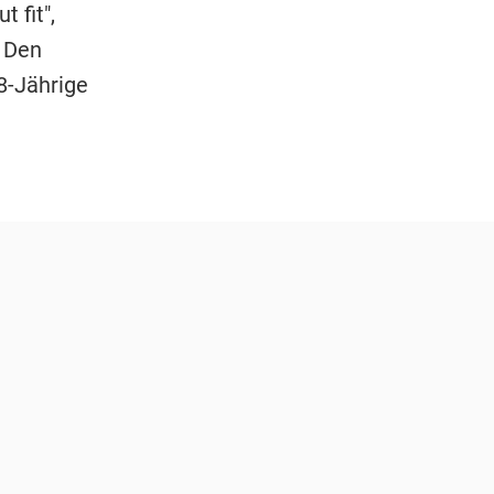
t fit",
. Den
8-Jährige