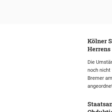
Kölner S
Herrens 
Die Umstän
noch nicht 
Bremer am 
angeordnet
Staatsan
Obdukti