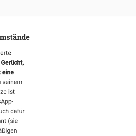
umstände
erte
 Gerücht,
t eine
zu seinem
ze ist
sApp-
uch dafür
nt (sie
äßigen