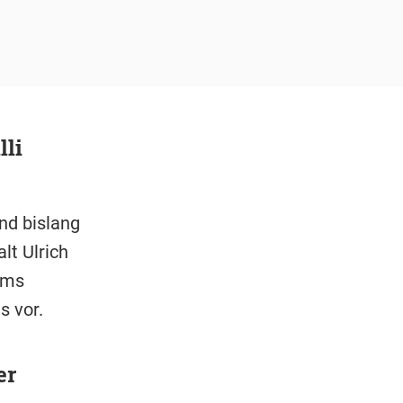
lli
nd bislang
lt Ulrich
ams
s vor.
er