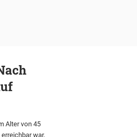
 Nach
auf
im Alter von 45
erreichbar war,