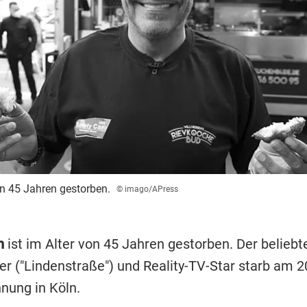
von 45 Jahren gestorben.
© imago/APress
n
ist im Alter von 45 Jahren gestorben. Der beliebt
r ("Lindenstraße") und Reality-TV-Star starb am 20.
nung in Köln.