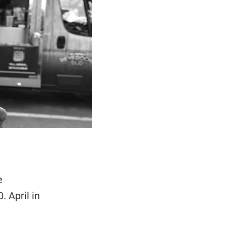
e
 April in