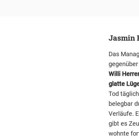
Jasmin 
Das Manag
gegenüber 
Willi Herre
glatte Lüge
Tod täglic
belegbar d
Verläufe. 
gibt es Ze
wohnte for