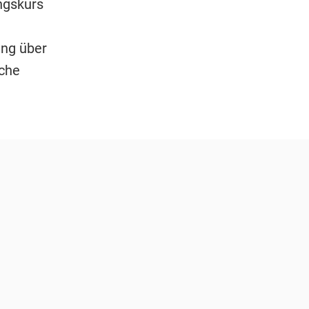
ngskurs
ung über
che