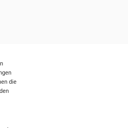
on
ungen
en die
nden