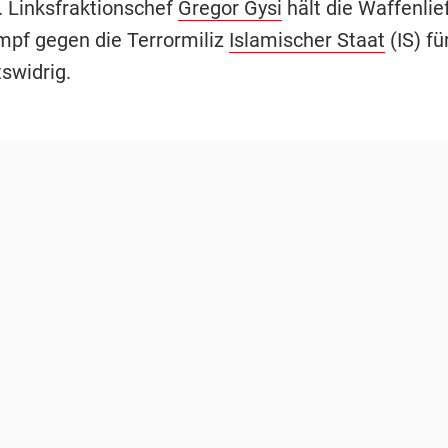
. Linksfraktionschef
Gregor Gysi
hält die Waffenli
mpf gegen die Terrormiliz
Islamischer Staat
(IS) fü
swidrig.