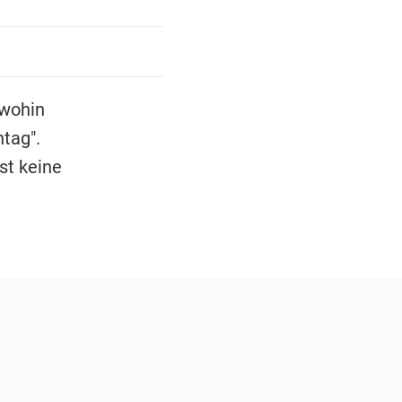
dwohin
ntag".
st keine