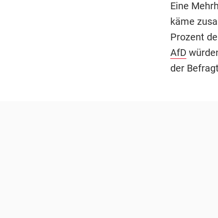
Eine Mehrhe
käme zusa
Prozent de
AfD
würden 
der Befrag