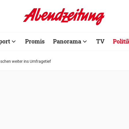
port
Promis
Panorama
TV
Politi
schen weiter ins Umfragetief