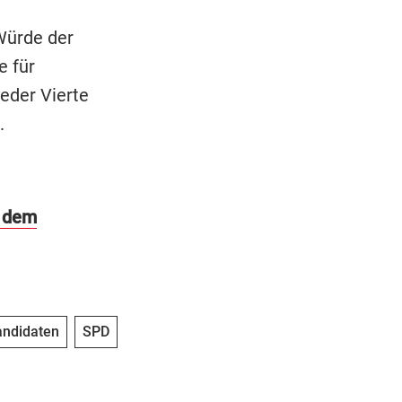
 Würde der
e für
eder Vierte
.
t dem
andidaten
SPD