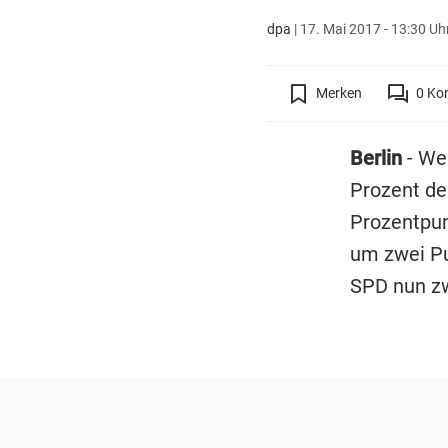
dpa
|
17. Mai 2017 - 13:30 Uh
Merken
0
Ko
Berlin
- We
Prozent de
Prozentpun
um zwei Pu
SPD nun zw