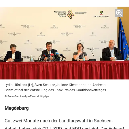
Lydia Hüskens (l-r), Sven Schulze, Juliane Kleemann und Andreas
Schmidt bei der Vorstellung des Entwurfs des Koalitionsvertrages.
© Peter Gercke/dpa-Zentralbild/dpa
Magdeburg
Gut zwei Monate nach der Landtagswahl in Sachsen-
Anhalt haben sich
CDU
,
SPD
und
FDP
geeinigt: Der Entwurf