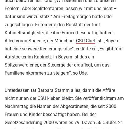
auch betroffen ist.“ Und: „Wir bekennen uns zu unseren
Fehlern. Aber Schlittenfahren lassen wir mit uns nicht –
dafür sind wir zu stolz.“ Am Freitagmorgen hatte Ude
zugeschlagen. Er forderte den Rücktritt der fünf
Kabinettsmitglieder, die ihre Frauen beschäftig hatten.
Allen voran Spaenle, der Münchner
CSU-Chef
ist. „Bayern
hat eine schwere Regierungskrise“, erklärte er. „Es gibt fünf
Aufstocker im Kabinett. In Bayern ist das ein
Spitzenverdiener, der Steuergelder drauflegt, um das
Familieneinkommen zu steigern“, so Ude.
Unterdessen tat
Barbara Stamm
alles, damit die Affäre
nicht nur an der CSU kleben bleibt. Sie veröffentlichtem am
Nachmittag die Namen der Abgeordneten, die seit 2000
Frauen und Kinder beschäftigt haben. Bei der
Gesetzesänderung 2000 waren es 79. Davon 56 CSUler. 21