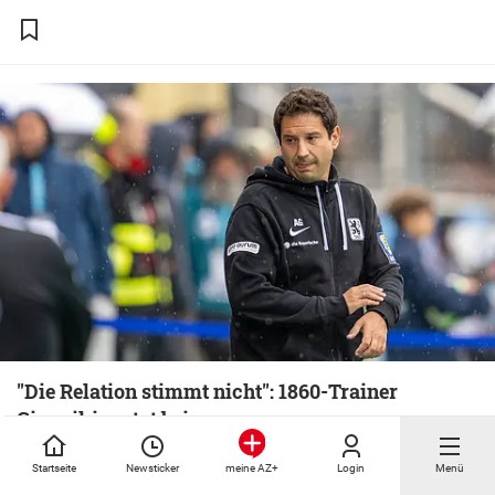
"Die Relation stimmt nicht": 1860-Trainer
Giannikis setzt bei ...
Startseite
Newsticker
Login
Menü
meine AZ+