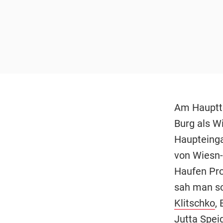
Am Haupttor
Burg als W
Haupteinga
von Wiesn
Haufen Pro
sah man sc
Klitschko
,
Jutta Spei