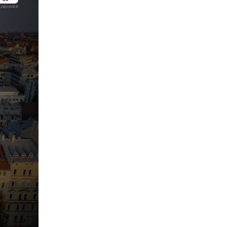
pringen
pringen