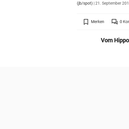
(jb/spot)
|
21. September 2013
Merken
0
Ko
Vom Hippod