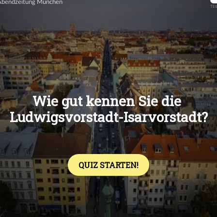
Übers
Übers