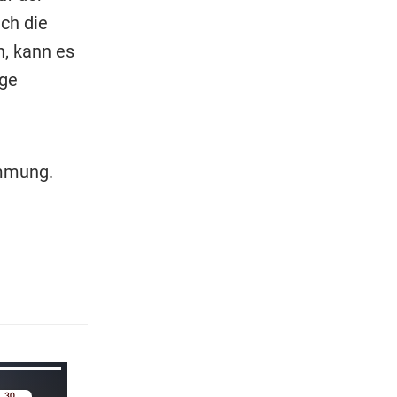
ch die
, kann es
ige
immung.