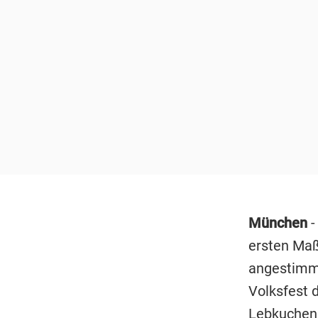
München
-
ersten Maß
angestimmt
Volksfest 
Lebkuchenh