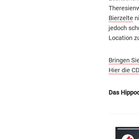
Theresienw
Bierzelte
n
jedoch schn
Location z
Bringen Si
Hier die CD
Das Hippo