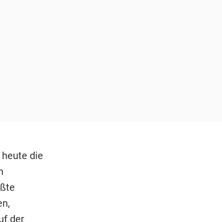
heute die
n
ößte
en,
uf der