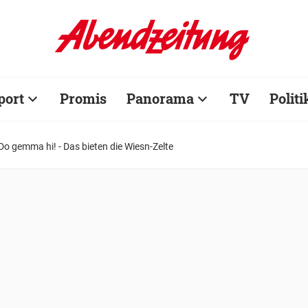
port
Promis
Panorama
TV
Politi
Do gemma hi! - Das bieten die Wiesn-Zelte