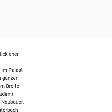
lick eher
 im Palast
n ganzer
rn Breite
adimir
e Neubauer
,
uterbach