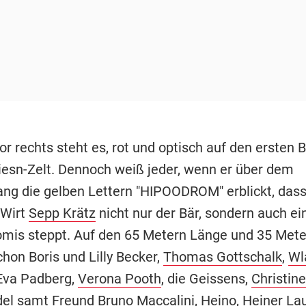
 rechts steht es, rot und optisch auf den ersten B
iesn-Zelt. Dennoch weiß jeder, wenn er über dem
ng die gelben Lettern "HIPOODROM" erblickt, dass
-Wirt
Sepp Krätz
nicht nur der Bär, sondern auch ei
mis steppt. Auf den 65 Metern Länge und 35 Mete
hon Boris und Lilly Becker,
Thomas Gottschalk
,
Wl
 Eva Padberg,
Verona Pooth
, die Geissens,
Christin
del
samt Freund Bruno Maccalini, Heino,
Heiner La