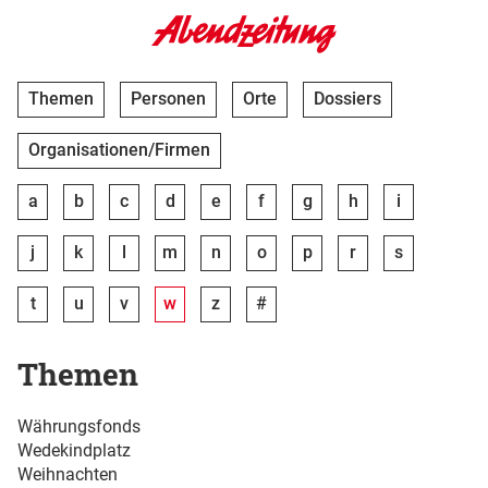
Themen
Personen
Orte
Dossiers
Organisationen/Firmen
a
b
c
d
e
f
g
h
i
j
k
l
m
n
o
p
r
s
t
u
v
w
z
#
Themen
Währungsfonds
Wedekindplatz
Weihnachten