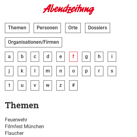
Themen
Personen
Orte
Dossiers
Organisationen/Firmen
a
b
c
d
e
f
g
h
i
j
k
l
m
n
o
p
r
s
t
u
v
w
z
#
Themen
Feuerwehr
Filmfest München
Flaucher