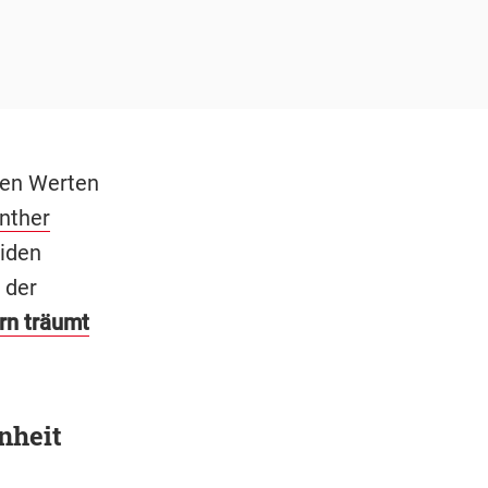
len Werten
nther
eiden
 der
rn träumt
nheit