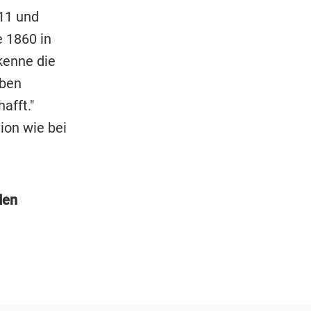
11 und
e 1860 in
kenne die
aben
afft."
ion wie bei
den