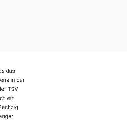
es das
ens in der
der TSV
ch ein
"Sechzig
langer