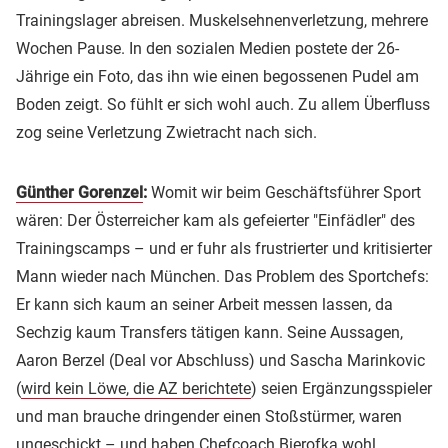
Trainingslager abreisen. Muskelsehnenverletzung, mehrere
Wochen Pause. In den sozialen Medien postete der 26-
Jährige ein Foto, das ihn wie einen begossenen Pudel am
Boden zeigt. So fühlt er sich wohl auch. Zu allem Überfluss
zog seine Verletzung Zwietracht nach sich.
Günther Gorenzel
:
Womit wir beim Geschäftsführer Sport
wären: Der Österreicher kam als gefeierter "Einfädler" des
Trainingscamps – und er fuhr als frustrierter und kritisierter
Mann wieder nach München. Das Problem des Sportchefs:
Er kann sich kaum an seiner Arbeit messen lassen, da
Sechzig kaum Transfers tätigen kann. Seine Aussagen,
Aaron Berzel (Deal vor Abschluss) und Sascha Marinkovic
(
wird kein Löwe, die AZ berichtete
) seien Ergänzungsspieler
und man brauche dringender einen Stoßstürmer, waren
ungeschickt – und haben Chefcoach Bierofka wohl