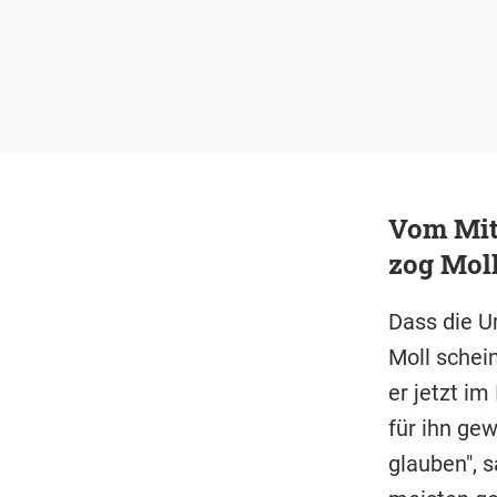
Vom Mit
zog Moll
Dass die U
Moll schei
er jetzt im
für ihn ge
glauben", 