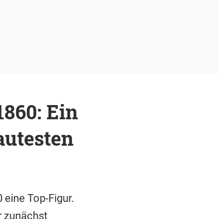
860: Ein
autesten
 eine Top-Figur.
r zunächst