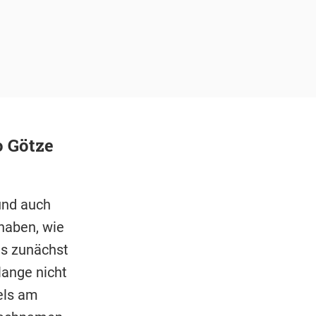
o Götze
und auch
 haben, wie
es zunächst
lange nicht
els am