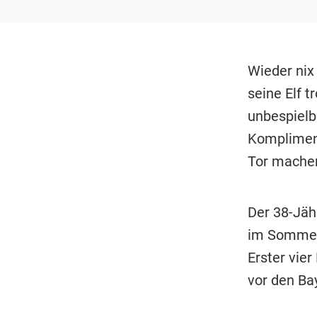
Wieder nix
seine Elf 
unbespielb
Kompliment
Tor machen
Der 38-Jäh
im Sommer 
Erster vie
vor den Bay