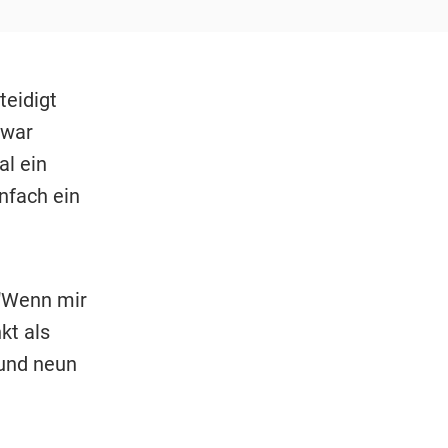
teidigt
 war
l ein
nfach ein
 "Wenn mir
kt als
 und neun