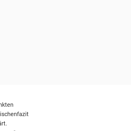
unkten
wischenfazit
rt.