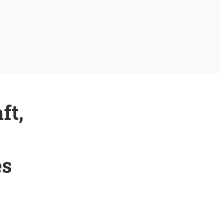
ft,
es