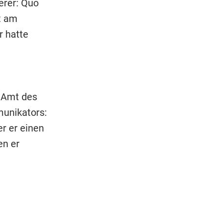
erer: Quo
t am
r hatte
s Amt des
munikators:
r er einen
en er