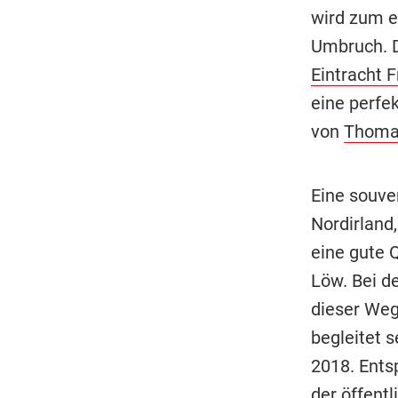
wird zum e
Umbruch. D
Eintracht F
eine perfe
von
Thomas
Eine souve
Nordirland
eine gute Q
Löw. Bei d
dieser Weg
begleitet 
2018. Ents
der öffent