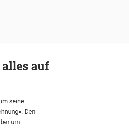
alles auf
 um seine
echnung». Den
aber um