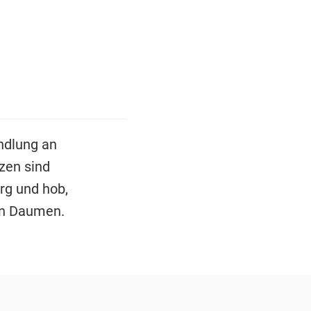
ndlung an
zen sind
rg und hob,
en Daumen.