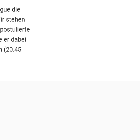
gue die
ir stehen
postulierte
e er dabei
h (20.45