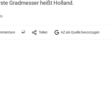
rste Gradmesser heißt Holland.
hr
mmentare
Teilen
AZ als Quelle bevorzugen