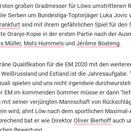
rsten großen Gradmesser für Löws umstrittenen R
ie Serben um Bundesliga-Toptorjäger Luka Jovic 
rankfurt
sind mit ihrem gefährlichen Spiel für den 
kte Oranje-Kopie in der ersten Partie nach der Au
 Müller
,
Mats Hummels
und
Jérôme Boateng
.
räne Qualifikation für die EM 2020 mit den weiter
, Weißrussland und Estland ist die Jahresaufgabe. 
uali spielen und uns nicht irgendwie durchwursteln
er EM im kommenden Sommer müsse er dann "liefe
 mit seiner verjüngten Mannschaft von Rückschlä
sein wird, ahnt Löw nach dem sportlichen Maximal-
prechend bat er wie Direktor
Oliver Bierhoff
auch u
lichen Bewertung.