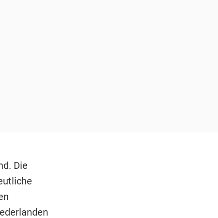
nd. Die
eutliche
en
Niederlanden