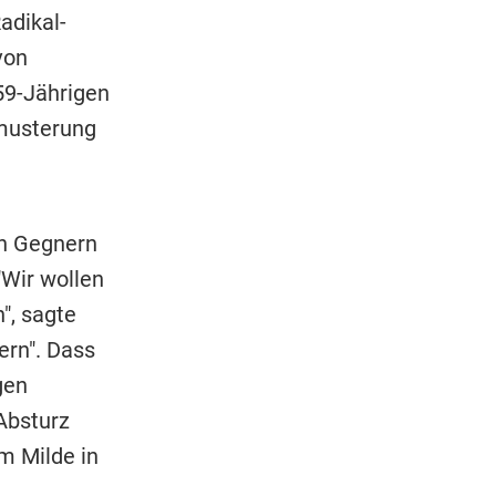
adikal-
von
59-Jährigen
smusterung
en Gegnern
"Wir wollen
", sagte
rn". Dass
gen
Absturz
m Milde in