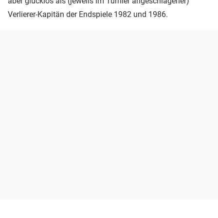
aber glücklos als (jeweils im Turnier angeschlagener)
Verlierer-Kapitän der Endspiele 1982 und 1986.