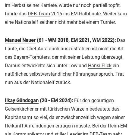
im Herbst seiner Karriere, wurde nur noch partiell topfit,
führte das
DFB-Team
2016 ins EM-Halbfinale. Weiter kam
eine Nationalelf seither nicht mehr bei einem Turnier.
Manuel Neuer
(61 - WM 2018, EM 2021, WM 2022):
Das
Laute, die Chef-Aura auch auszustrahlen ist nicht die Art
des Bayern-Torhüters, der mit seiner Leistung überzeugt.
Daraus entwickelte sich unter Löw und
Hansi Flick
ein
natürlicher, selbstverständlicher Führungsanspruch. Trat
nun aus der Nationalelf zurück.
Ilkay Gündogan
(20 - EM 2024):
Für den gebürtigen
Gelsenkirchener mit türkischen Wurzeln bedeutete das
Kapitänsamt so viel, da er zwischenzeitlich wegen seiner
Herkunft Anfeindungen ertragen musste. Bei der Heim-EM
als Kommunikator und stiller Leader im DFB-Team sehr