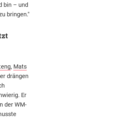
d bin – und
u bringen."
tzt
teng
,
Mats
ter drängen
ch
wierig. Er
 in der WM-
musste