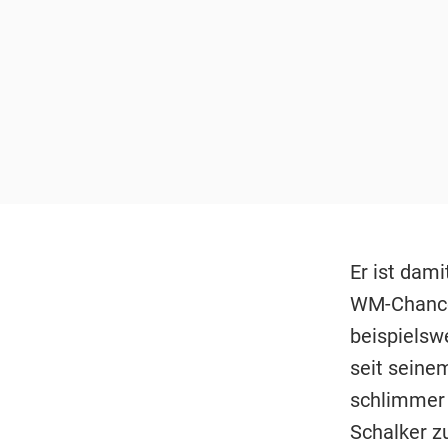
Er ist dami
WM-Chance
beispielswe
seit seine
schlimmer 
Schalker zu