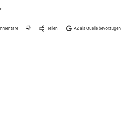
r
mmentare
Teilen
AZ als Quelle bevorzugen