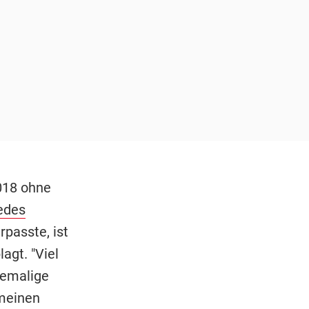
2018 ohne
edes
rpasste, ist
agt. "Viel
hemalige
 meinen