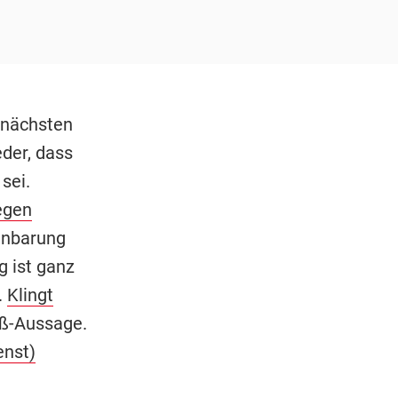
m nächsten
der, dass
sei.
egen
einbarung
g ist ganz
.
Klingt
ß-Aussage.
enst)