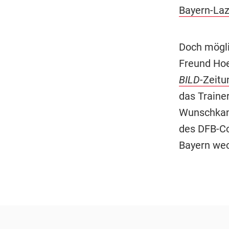
Bayern-Laza
Doch mögli
Freund Hoe
BILD
-Zeitu
das Traine
Wunschkand
des DFB-Co
Bayern wec