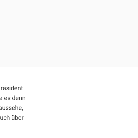
räsident
ie es denn
aussehe,
auch über