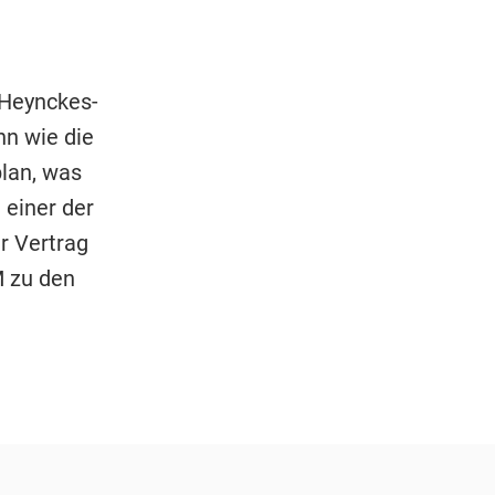
 Heynckes-
n wie die
lan, was
 einer der
r Vertrag
M zu den