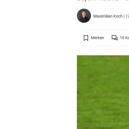
Maximilian Koch
|
12
Merken
16
K