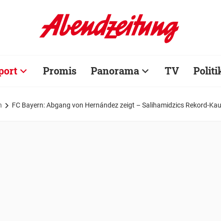
port
Promis
Panorama
TV
Politi
n
FC Bayern: Abgang von Hernández zeigt – Salihamidzics Rekord-Kauf