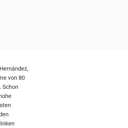
Hernández,
mme von 80
. Schon
 hohe
esten
den
linken