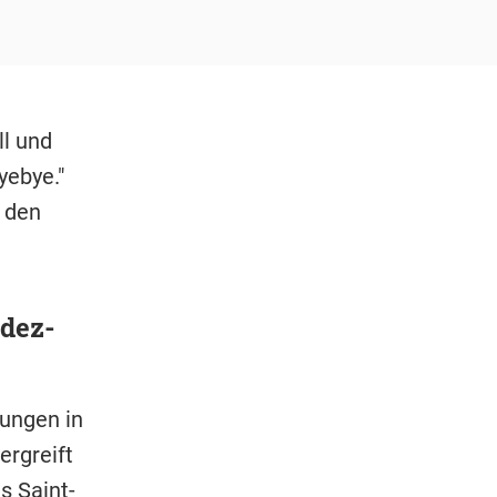
ll und
yebye."
r den
dez-
zungen in
ergreift
s Saint-