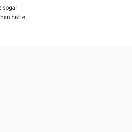
z sogar
chen hatte