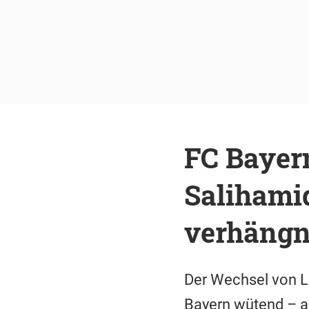
FC Bayer
Salihami
verhängn
Der Wechsel von L
Bayern wütend – au