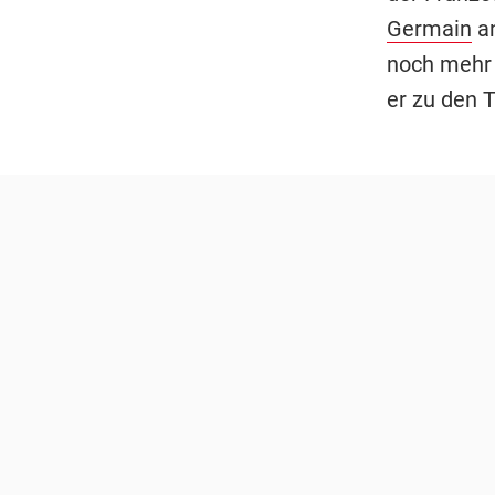
Germain
an
noch mehr 
er zu den 