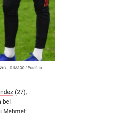
zic.
© IMAGO / Poolfoto
ández
(27),
 bei
ei
Mehmet