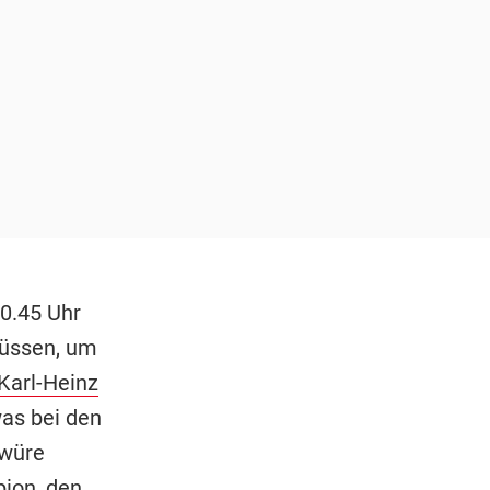
0.45 Uhr
müssen, um
Karl-Heinz
as bei den
hwüre
pion, den