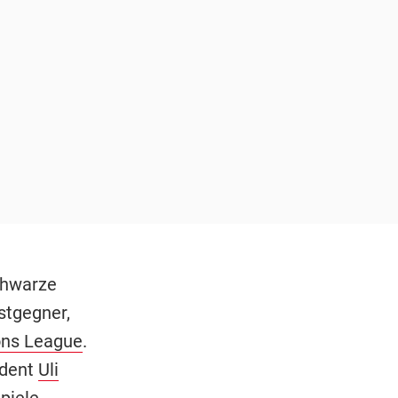
schwarze
stgegner,
ns League
.
ident
Uli
piele