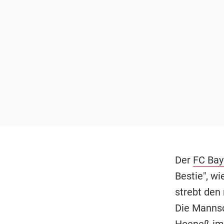
Der
FC Bay
Bestie", w
strebt den
Die Mannsc
Hoeneß
im 