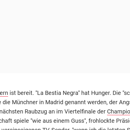
ern
ist bereit. "La Bestia Negra" hat Hunger. Die "
ie die Münchner in Madrid genannt werden, der Ang
 nächsten Raubzug an im Viertelfinale der
Champio
haft spiele "wie aus einem Guss", frohlockte Präs
vereinseigenen TV-Sender, "wenn ich die letzten S