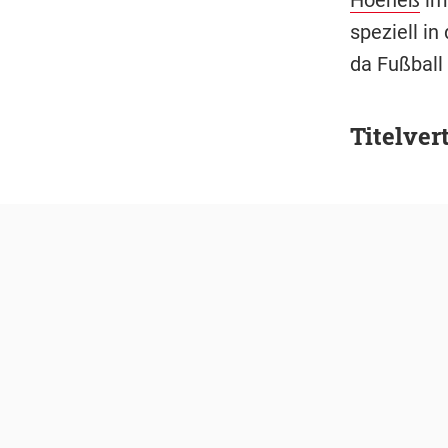
speziell in
da Fußball 
Titelver