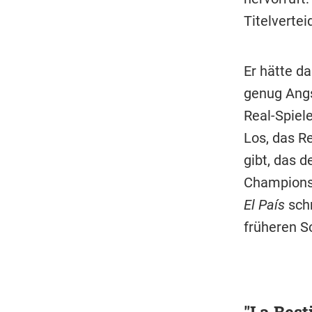
Titelvertei
Er hätte da
genug Angs
Real-Spiel
Los, das R
gibt, das 
Champions-
El País
schr
früheren S
"La Best