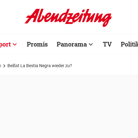
port
Promis
Panorama
TV
Politi
n
Beißst La Bestia Negra wieder zu?