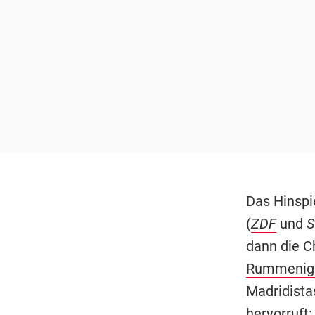
Das Hinspi
(
ZDF
und
S
dann die C
Rummenig
Madridist
hervorruft